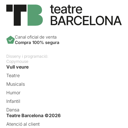
Canal oficial de venta
Compra 100% segura
Disseny i programació:
Copymouse
Vull veure
Teatre
Musicals
Humor
Infantil
Dansa
Teatre Barcelona ©2026
Atenció al client