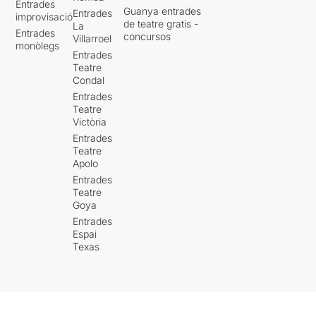
Entrades
Guanya entrades
Entrades
improvisació
de teatre gratis -
La
Entrades
concursos
Villarroel
monòlegs
Entrades
Teatre
Condal
Entrades
Teatre
Victòria
Entrades
Teatre
Apolo
Entrades
Teatre
Goya
Entrades
Espai
Texas