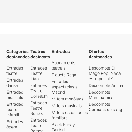
Categories
Teatres
Entrades
Ofertes
destacades
destacats
destacades
Abonaments
Entrades
Entrades
teatrals
Descompte El
teatre
Teatre
Mago Pop 'Nada
Tiquets Regal
Tívoli
es imposible'
Entrades
Entrades
dansa
Entrades
Descompte Ànima
espectacles a
Teatre
Entrades
Madrid
Descompte
Coliseum
musicals
Mamma mia
Millors monòlegs
Entrades
Entrades
Descompte
Millors musicals
Teatre
teatre
Germans de sang
Millors espectacles
Borràs
infantil
familiars
Entrades
Entrades
Black Friday
Teatre
òpera
Teatral
Romea