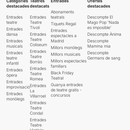
Categories
Teatres
Entrades
Ofertes
destacades
destacats
destacades
Abonaments
Entrades
Entrades
teatrals
Descompte El
teatre
Teatre
Mago Pop 'Nada
Tiquets Regal
Tívoli
es imposible'
Entrades
Entrades
dansa
Entrades
Descompte Ànima
espectacles a
Teatre
Entrades
Madrid
Descompte
Coliseum
musicals
Mamma mia
Millors monòlegs
Entrades
Entrades
Descompte
Millors musicals
Teatre
teatre
Germans de sang
Millors espectacles
Borràs
infantil
familiars
Entrades
Entrades
Black Friday
Teatre
òpera
Teatral
Romea
Entrades
Guanya entrades
Entrades
improvisació
de teatre gratis -
La
Entrades
concursos
Villarroel
monòlegs
Entrades
Teatre
Condal
Entrades
Teatre