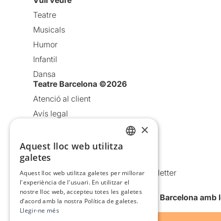
Vull veure
Teatre
Musicals
Humor
Infantil
Dansa
Teatre Barcelona ©2026
Atenció al client
Avís legal
×
Política de privacitat
Política de cookies
Aquest lloc web utilitza
CATALAN
galetes
Condicions d’ús
SPANISH
Comunicacions comercials i Newsletter
Aquest lloc web utilitza galetes per millorar
l'experiència de l'usuari. En utilitzar el
Anuncia’t
nostre lloc web, accepteu totes les galetes
Vull rebre la newsletter de Teatre Barcelona amb 
d’acord amb la nostra Política de galetes.
Llegir-ne més