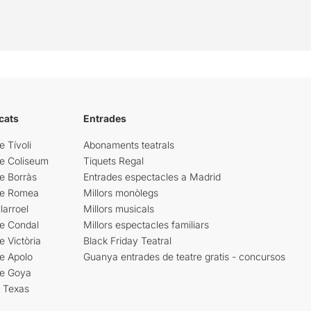
cats
Entrades
e Tívoli
Abonaments teatrals
re Coliseum
Tiquets Regal
e Borràs
Entrades espectacles a Madrid
re Romea
Millors monòlegs
larroel
Millors musicals
re Condal
Millors espectacles familiars
e Victòria
Black Friday Teatral
e Apolo
Guanya entrades de teatre gratis - concursos
re Goya
i Texas