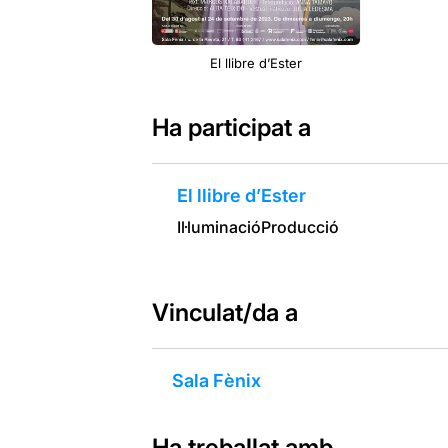
El llibre d’Ester
Ha participat a
El llibre d’Ester
Il·luminació
Producció
Vinculat/da a
Sala Fènix
Ha treballat amb