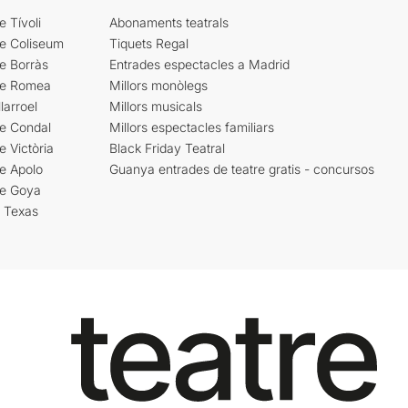
e Tívoli
Abonaments teatrals
re Coliseum
Tiquets Regal
e Borràs
Entrades espectacles a Madrid
re Romea
Millors monòlegs
larroel
Millors musicals
re Condal
Millors espectacles familiars
e Victòria
Black Friday Teatral
e Apolo
Guanya entrades de teatre gratis - concursos
re Goya
i Texas