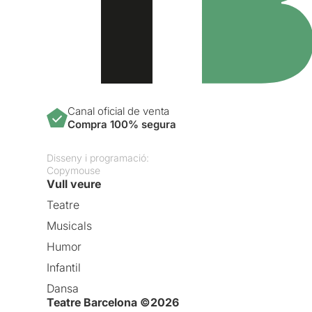
Canal oficial de venta
Compra 100% segura
Disseny i programació:
Copymouse
Vull veure
Teatre
Musicals
Humor
Infantil
Dansa
Teatre Barcelona ©2026