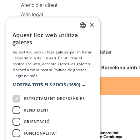
Atenció al client
Avís legal
×
Política de privacitat
Política de cookies
Aquest lloc web utilitza
CATALAN
galetes
Condicions d’ús
SPANISH
Comunicacions comercials i Newsletter
Aquest lloc web utilitza galetes per millorar
l'experiència de l'usuari. En utilitzar el
Anuncia’t
nostre lloc web, accepteu totes les galetes
Vull rebre la newsletter de Teatre Barcelona amb 
d’acord amb la nostra Política de galetes.
Llegir-ne més
MOSTRA TOTS ELS SOCIS
(1650) →
ESTRICTAMENT NECESSÀRIES
RENDIMENT
ORIENTACIÓ
Amb el suport de
FUNCIONALITAT