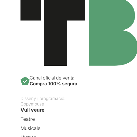
Canal oficial de venta
Compra 100% segura
Disseny i programació:
Copymouse
Vull veure
Teatre
Musicals