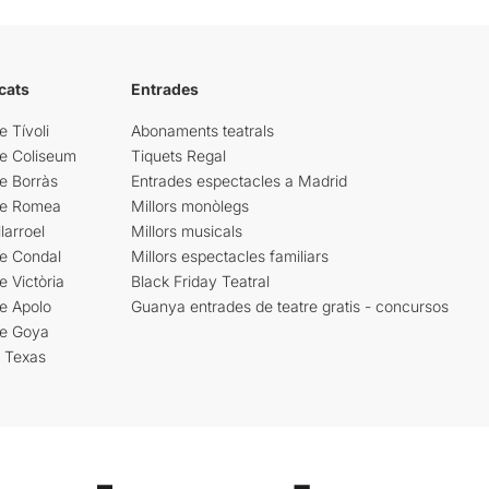
cats
Entrades
e Tívoli
Abonaments teatrals
re Coliseum
Tiquets Regal
e Borràs
Entrades espectacles a Madrid
re Romea
Millors monòlegs
larroel
Millors musicals
re Condal
Millors espectacles familiars
e Victòria
Black Friday Teatral
e Apolo
Guanya entrades de teatre gratis - concursos
re Goya
i Texas