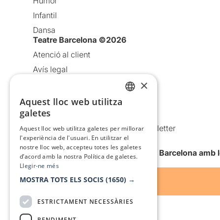
Humor
Infantil
Dansa
Teatre Barcelona ©2026
Atenció al client
Avís legal
×
Política de privacitat
Política de cookies
Aquest lloc web utilitza
CATALAN
galetes
Condicions d’ús
SPANISH
Comunicacions comercials i Newsletter
Aquest lloc web utilitza galetes per millorar
l'experiència de l'usuari. En utilitzar el
Anuncia’t
nostre lloc web, accepteu totes les galetes
Vull rebre la newsletter de Teatre Barcelona amb 
d’acord amb la nostra Política de galetes.
Llegir-ne més
MOSTRA TOTS ELS SOCIS
(1650) →
ESTRICTAMENT NECESSÀRIES
RENDIMENT