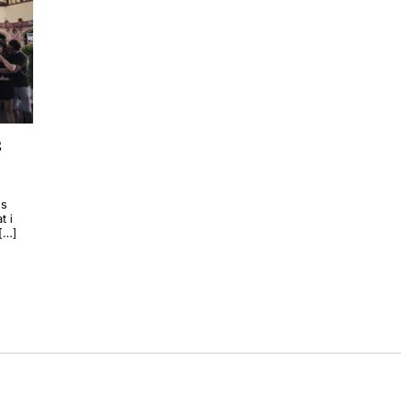
s
ns
t i
 […]