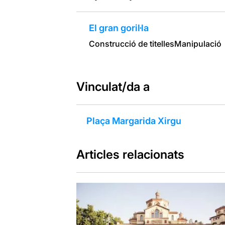
El gran goril·la
Construcció de titelles
Manipulació
Vinculat/da a
Plaça Margarida Xirgu
Articles relacionats