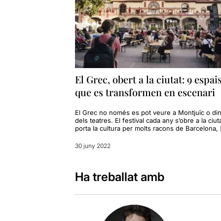
El Grec, obert a la ciutat: 9 espai
que es transformen en escenari
El Grec no només es pot veure a Montjuïc o di
dels teatres. El festival cada any s’obre a la ciuta
porta la cultura per molts racons de Barcelona,
30 juny 2022
Ha treballat amb