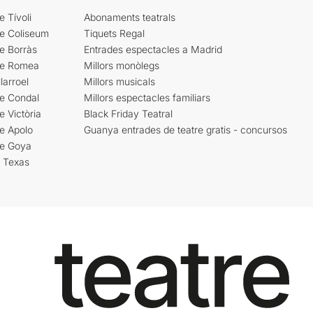
e Tívoli
Abonaments teatrals
re Coliseum
Tiquets Regal
e Borràs
Entrades espectacles a Madrid
re Romea
Millors monòlegs
larroel
Millors musicals
re Condal
Millors espectacles familiars
e Victòria
Black Friday Teatral
e Apolo
Guanya entrades de teatre gratis - concursos
re Goya
i Texas