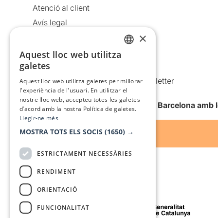
Atenció al client
Avís legal
×
Política de privacitat
Política de cookies
Aquest lloc web utilitza
CATALAN
galetes
Condicions d’ús
SPANISH
Comunicacions comercials i Newsletter
Aquest lloc web utilitza galetes per millorar
l'experiència de l'usuari. En utilitzar el
Anuncia’t
nostre lloc web, accepteu totes les galetes
Vull rebre la newsletter de Teatre Barcelona amb 
d’acord amb la nostra Política de galetes.
Llegir-ne més
MOSTRA TOTS ELS SOCIS
(1650) →
ESTRICTAMENT NECESSÀRIES
RENDIMENT
ORIENTACIÓ
Amb el suport de
FUNCIONALITAT