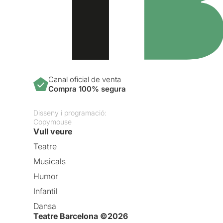
Canal oficial de venta
Compra 100% segura
Disseny i programació:
Copymouse
Vull veure
Teatre
Musicals
Humor
Infantil
Dansa
Teatre Barcelona ©2026