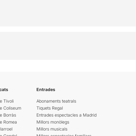
cats
Entrades
e Tívoli
Abonaments teatrals
re Coliseum
Tiquets Regal
e Borràs
Entrades espectacles a Madrid
re Romea
Millors monòlegs
larroel
Millors musicals
re Condal
Millors espectacles familiars