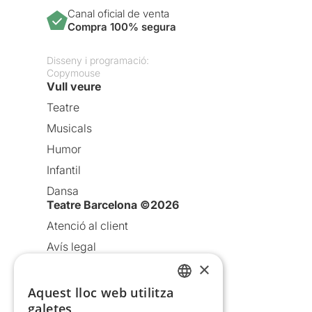
Canal oficial de venta
Compra 100% segura
Disseny i programació:
Copymouse
Vull veure
Teatre
Musicals
Humor
Infantil
Dansa
Teatre Barcelona ©2026
Atenció al client
Avís legal
×
Política de privacitat
Política de cookies
Aquest lloc web utilitza
CATALAN
galetes
Condicions d’ús