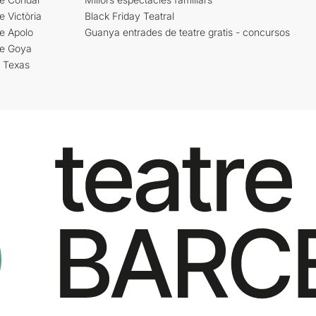
e Victòria
Black Friday Teatral
e Apolo
Guanya entrades de teatre gratis - concursos
re Goya
i Texas