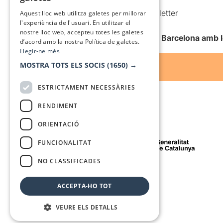
SPANISH
Comunicacions comercials i Newsletter
Aquest lloc web utilitza galetes per millorar
l'experiència de l'usuari. En utilitzar el
Anuncia’t
nostre lloc web, accepteu totes les galetes
Vull rebre la newsletter de Teatre Barcelona amb 
d’acord amb la nostra Política de galetes.
Llegir-ne més
MOSTRA TOTS ELS SOCIS
(1650) →
ESTRICTAMENT NECESSÀRIES
RENDIMENT
ORIENTACIÓ
Amb el suport de
FUNCIONALITAT
NO CLASSIFICADES
Mitjà de comunicació associat a
ACCEPTA-HO TOT
VEURE ELS DETALLS