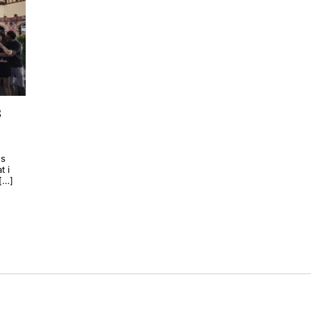
s
ns
t i
 […]