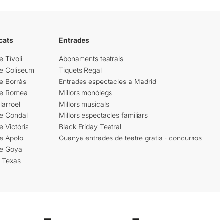
cats
Entrades
e Tívoli
Abonaments teatrals
re Coliseum
Tiquets Regal
e Borràs
Entrades espectacles a Madrid
re Romea
Millors monòlegs
larroel
Millors musicals
re Condal
Millors espectacles familiars
e Victòria
Black Friday Teatral
e Apolo
Guanya entrades de teatre gratis - concursos
re Goya
i Texas