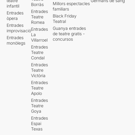
teatre
Germans de sang
Millors espectacles
Borràs
infantil
familiars
Entrades
Entrades
Black Friday
Teatre
òpera
Teatral
Romea
Entrades
Guanya entrades
Entrades
improvisació
de teatre gratis -
La
Entrades
concursos
Villarroel
monòlegs
Entrades
Teatre
Condal
Entrades
Teatre
Victòria
Entrades
Teatre
Apolo
Entrades
Teatre
Goya
Entrades
Espai
Texas