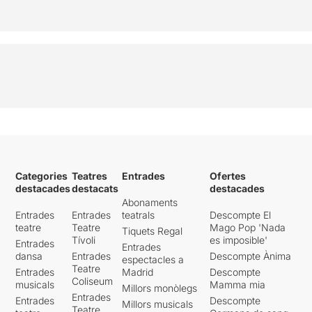
Categories
Teatres
Entrades
Ofertes
destacades
destacats
destacades
Abonaments
Entrades
Entrades
teatrals
Descompte El
teatre
Teatre
Mago Pop 'Nada
Tiquets Regal
Tívoli
es imposible'
Entrades
Entrades
dansa
Entrades
Descompte Ànima
espectacles a
Teatre
Entrades
Madrid
Descompte
Coliseum
musicals
Mamma mia
Millors monòlegs
Entrades
Entrades
Descompte
Millors musicals
Teatre