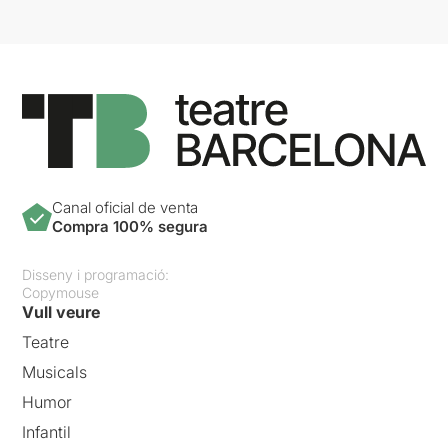
Canal oficial de venta
Compra 100% segura
Disseny i programació:
Copymouse
Vull veure
Teatre
Musicals
Humor
Infantil