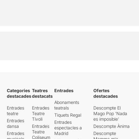
Categories
Teatres
Entrades
Ofertes
destacades
destacats
destacades
Abonaments
Entrades
Entrades
teatrals
Descompte El
teatre
Teatre
Mago Pop 'Nada
Tiquets Regal
Tívoli
es imposible'
Entrades
Entrades
dansa
Entrades
Descompte Ànima
espectacles a
Teatre
Entrades
Madrid
Descompte
Coliseum
musicals
Mamma mia