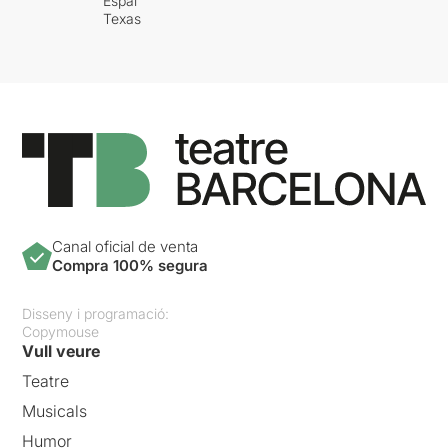
Espai
Texas
Canal oficial de venta
Compra 100% segura
Disseny i programació:
Copymouse
Vull veure
Teatre
Musicals
Humor