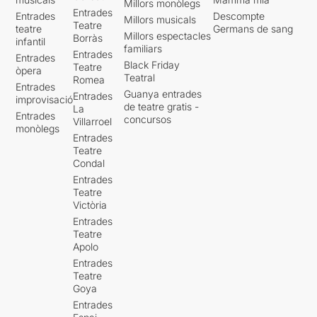
Millors monòlegs
Entrades
Entrades
Descompte
Millors musicals
Teatre
teatre
Germans de sang
Millors espectacles
Borràs
infantil
familiars
Entrades
Entrades
Black Friday
Teatre
òpera
Teatral
Romea
Entrades
Guanya entrades
Entrades
improvisació
de teatre gratis -
La
Entrades
concursos
Villarroel
monòlegs
Entrades
Teatre
Condal
Entrades
Teatre
Victòria
Entrades
Teatre
Apolo
Entrades
Teatre
Goya
Entrades