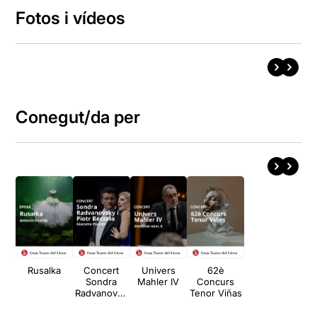
Fotos i vídeos
Conegut/da per
Rusalka
Concert
Univers
62è
Sondra
Mahler IV
Concurs
Radvanovsk
Tenor Viñas
y i Piotr
Beczała