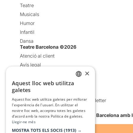
Teatre
Musicals
Humor
Infantil
Dansa
Teatre Barcelona ©2026
Atenció al client
Avís legal
×
Política de privacitat
Aquest lloc web utilitza
Política de cookies
CATALAN
galetes
Condicions d’ús
SPANISH
Aquest lloc web utilitza galetes per millorar
Comunicacions comercials i Newsletter
l'experiència de l'usuari. En utilitzar el
Anuncia’t
nostre lloc web, accepteu totes les galetes
Vull rebre la newsletter de Teatre Barcelona amb 
d’acord amb la nostra Política de galetes.
Llegir-ne més
MOSTRA TOTS ELS SOCIS
(1913) →