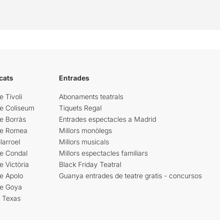
cats
Entrades
e Tívoli
Abonaments teatrals
re Coliseum
Tiquets Regal
e Borràs
Entrades espectacles a Madrid
re Romea
Millors monòlegs
larroel
Millors musicals
re Condal
Millors espectacles familiars
e Victòria
Black Friday Teatral
e Apolo
Guanya entrades de teatre gratis - concursos
re Goya
i Texas