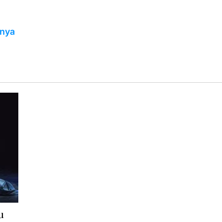
unya
u