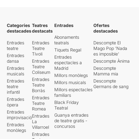
Categories
Teatres
Entrades
Ofertes
destacades
destacats
destacades
Abonaments
Entrades
Entrades
teatrals
Descompte El
teatre
Teatre
Mago Pop 'Nada
Tiquets Regal
Tívoli
es imposible'
Entrades
Entrades
dansa
Entrades
Descompte Ànima
espectacles a
Teatre
Entrades
Madrid
Descompte
Coliseum
musicals
Mamma mia
Millors monòlegs
Entrades
Entrades
Descompte
Millors musicals
Teatre
teatre
Germans de sang
Millors espectacles
Borràs
infantil
familiars
Entrades
Entrades
Black Friday
Teatre
òpera
Teatral
Romea
Entrades
Guanya entrades
Entrades
improvisació
de teatre gratis -
La
Entrades
concursos
Villarroel
monòlegs
Entrades