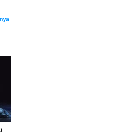
unya
u