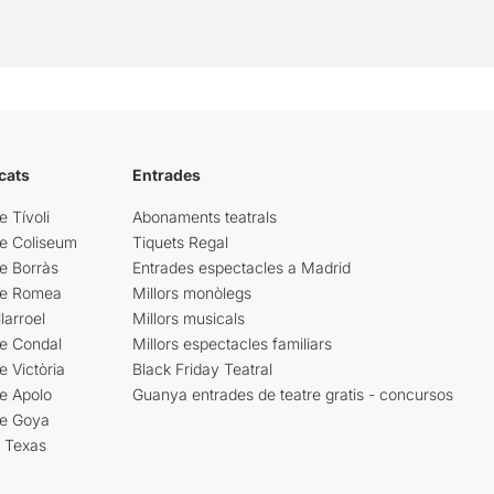
cats
Entrades
e Tívoli
Abonaments teatrals
re Coliseum
Tiquets Regal
e Borràs
Entrades espectacles a Madrid
re Romea
Millors monòlegs
larroel
Millors musicals
re Condal
Millors espectacles familiars
e Victòria
Black Friday Teatral
e Apolo
Guanya entrades de teatre gratis - concursos
re Goya
i Texas