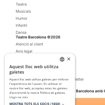
Teatre
Musicals
Humor
Infantil
Dansa
Teatre Barcelona ©2026
Atenció al client
Avís legal
×
Política de privacitat
Política de cookies
Aquest lloc web utilitza
CATALAN
galetes
Condicions d’ús
SPANISH
Comunicacions comercials i Newsletter
Aquest lloc web utilitza galetes per millorar
l'experiència de l'usuari. En utilitzar el
Anuncia’t
nostre lloc web, accepteu totes les galetes
Vull rebre la newsletter de Teatre Barcelona amb 
d’acord amb la nostra Política de galetes.
Llegir-ne més
MOSTRA TOTS ELS SOCIS
(1650) →