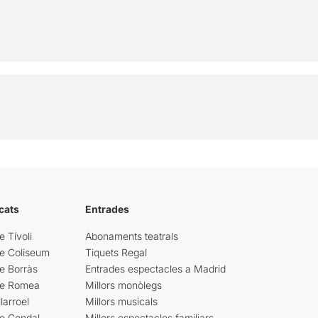
cats
Entrades
e Tívoli
Abonaments teatrals
re Coliseum
Tiquets Regal
e Borràs
Entrades espectacles a Madrid
re Romea
Millors monòlegs
larroel
Millors musicals
re Condal
Millors espectacles familiars