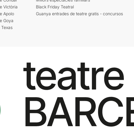
e Victòria
Black Friday Teatral
e Apolo
Guanya entrades de teatre gratis - concursos
re Goya
i Texas