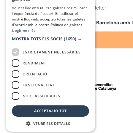
SPANISH
Comunicacions comercials i Newsletter
Aquest lloc web utilitza galetes per millorar
l'experiència de l'usuari. En utilitzar el
Anuncia’t
nostre lloc web, accepteu totes les galetes
Vull rebre la newsletter de Teatre Barcelona amb 
d’acord amb la nostra Política de galetes.
Llegir-ne més
MOSTRA TOTS ELS SOCIS
(1650) →
ESTRICTAMENT NECESSÀRIES
RENDIMENT
ORIENTACIÓ
Amb el suport de
FUNCIONALITAT
NO CLASSIFICADES
Mitjà de comunicació associat a
ACCEPTA-HO TOT
VEURE ELS DETALLS