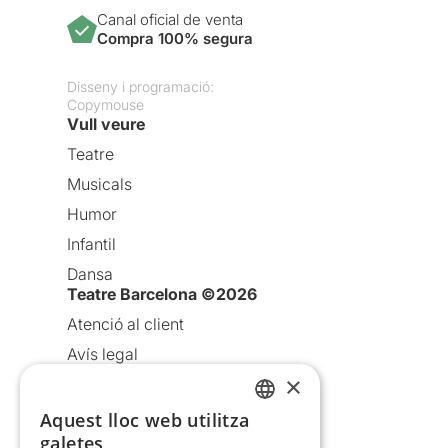
Canal oficial de venta
Compra 100% segura
Disseny i programació:
Copymouse
Vull veure
Teatre
Musicals
Humor
Infantil
Dansa
Teatre Barcelona ©2026
Atenció al client
Avís legal
×
Política de privacitat
Política de cookies
Aquest lloc web utilitza
CATALAN
galetes
Condicions d’ús