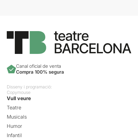
Canal oficial de venta
Compra 100% segura
Disseny i programació:
Copymouse
Vull veure
Teatre
Musicals
Humor
Infantil