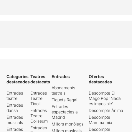
Categories
Teatres
Entrades
Ofertes
destacades
destacats
destacades
Abonaments
Entrades
Entrades
teatrals
Descompte El
teatre
Teatre
Mago Pop 'Nada
Tiquets Regal
Tívoli
es imposible'
Entrades
Entrades
dansa
Entrades
Descompte Ànima
espectacles a
Teatre
Entrades
Madrid
Descompte
Coliseum
musicals
Mamma mia
Millors monòlegs
Entrades
Entrades
Descompte
Millors musicals