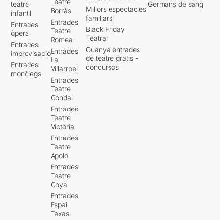
Teatre
teatre
Germans de sang
Millors espectacles
Borràs
infantil
familiars
Entrades
Entrades
Black Friday
Teatre
òpera
Teatral
Romea
Entrades
Guanya entrades
Entrades
improvisació
de teatre gratis -
La
Entrades
concursos
Villarroel
monòlegs
Entrades
Teatre
Condal
Entrades
Teatre
Victòria
Entrades
Teatre
Apolo
Entrades
Teatre
Goya
Entrades
Espai
Texas