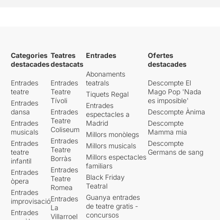
Categories
Teatres
Entrades
Ofertes
destacades
destacats
destacades
Abonaments
Entrades
Entrades
teatrals
Descompte El
teatre
Teatre
Mago Pop 'Nada
Tiquets Regal
Tívoli
es imposible'
Entrades
Entrades
dansa
Entrades
Descompte Ànima
espectacles a
Teatre
Entrades
Madrid
Descompte
Coliseum
musicals
Mamma mia
Millors monòlegs
Entrades
Entrades
Descompte
Millors musicals
Teatre
teatre
Germans de sang
Millors espectacles
Borràs
infantil
familiars
Entrades
Entrades
Black Friday
Teatre
òpera
Teatral
Romea
Entrades
Guanya entrades
Entrades
improvisació
de teatre gratis -
La
Entrades
concursos
Villarroel