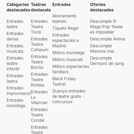
Categories
Teatres
Entrades
Ofertes
destacades
destacats
destacades
Abonaments
Entrades
Entrades
teatrals
Descompte El
teatre
Teatre
Mago Pop 'Nada
Tiquets Regal
Tívoli
es imposible'
Entrades
Entrades
dansa
Entrades
Descompte Ànima
espectacles a
Teatre
Entrades
Madrid
Descompte
Coliseum
musicals
Mamma mia
Millors monòlegs
Entrades
Entrades
Descompte
Millors musicals
Teatre
teatre
Germans de sang
Millors espectacles
Borràs
infantil
familiars
Entrades
Entrades
Black Friday
Teatre
òpera
Teatral
Romea
Entrades
Guanya entrades
Entrades
improvisació
de teatre gratis -
La
Entrades
concursos
Villarroel
monòlegs
Entrades
Teatre
Condal
Entrades
Teatre