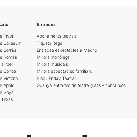
cats
Entrades
e Tívoli
Abonaments teatrals
re Coliseum
Tiquets Regal
e Borràs
Entrades espectacles a Madrid
re Romea
Millors monòlegs
larroel
Millors musicals
re Condal
Millors espectacles familiars
e Victòria
Black Friday Teatral
e Apolo
Guanya entrades de teatre gratis - concursos
re Goya
i Texas