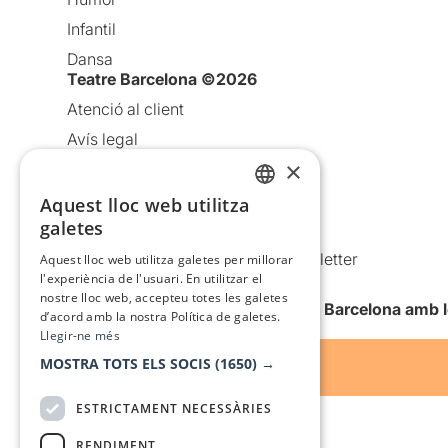
Infantil
Dansa
Teatre Barcelona ©2026
Atenció al client
Avís legal
×
Política de privacitat
Política de cookies
Aquest lloc web utilitza
CATALAN
galetes
Condicions d’ús
SPANISH
Comunicacions comercials i Newsletter
Aquest lloc web utilitza galetes per millorar
l'experiència de l'usuari. En utilitzar el
Anuncia’t
nostre lloc web, accepteu totes les galetes
Vull rebre la newsletter de Teatre Barcelona amb 
d’acord amb la nostra Política de galetes.
Llegir-ne més
MOSTRA TOTS ELS SOCIS
(1650) →
ESTRICTAMENT NECESSÀRIES
RENDIMENT