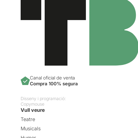
Canal oficial de venta
Compra 100% segura
Disseny i programació:
Copymouse
Vull veure
Teatre
Musicals
Humor