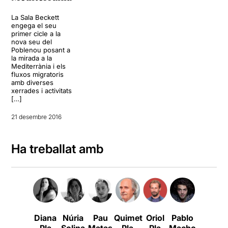
La Sala Beckett
engega el seu
primer cicle a la
nova seu del
Poblenou posant a
la mirada a la
Mediterrània i els
fluxos migratoris
amb diverses
xerrades i activitats
[…]
21 desembre 2016
Ha treballat amb
Diana
Núria
Pau
Quimet
Oriol
Pablo
Pla
Solina
Matas
Pla
Pla
Macho