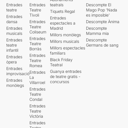
Entrades
Entrades
teatrals
Descompte El
teatre
Teatre
Mago Pop 'Nada
Tiquets Regal
Tívoli
es imposible'
Entrades
Entrades
dansa
Entrades
Descompte Ànima
espectacles a
Teatre
Entrades
Madrid
Descompte
Coliseum
musicals
Mamma mia
Millors monòlegs
Entrades
Entrades
Descompte
Millors musicals
Teatre
teatre
Germans de sang
Millors espectacles
Borràs
infantil
familiars
Entrades
Entrades
Black Friday
Teatre
òpera
Teatral
Romea
Entrades
Guanya entrades
Entrades
improvisació
de teatre gratis -
La
Entrades
concursos
Villarroel
monòlegs
Entrades
Teatre
Condal
Entrades
Teatre
Victòria
Entrades
Teatre