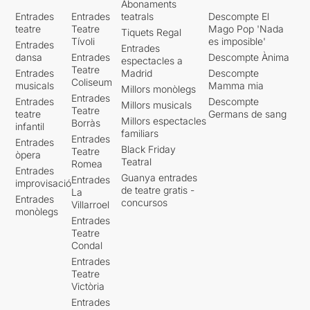
Abonaments
Entrades
Entrades
teatrals
Descompte El
teatre
Teatre
Mago Pop 'Nada
Tiquets Regal
Tívoli
es imposible'
Entrades
Entrades
dansa
Entrades
Descompte Ànima
espectacles a
Teatre
Entrades
Madrid
Descompte
Coliseum
musicals
Mamma mia
Millors monòlegs
Entrades
Entrades
Descompte
Millors musicals
Teatre
teatre
Germans de sang
Millors espectacles
Borràs
infantil
familiars
Entrades
Entrades
Black Friday
Teatre
òpera
Teatral
Romea
Entrades
Guanya entrades
Entrades
improvisació
de teatre gratis -
La
Entrades
concursos
Villarroel
monòlegs
Entrades
Teatre
Condal
Entrades
Teatre
Victòria
Entrades