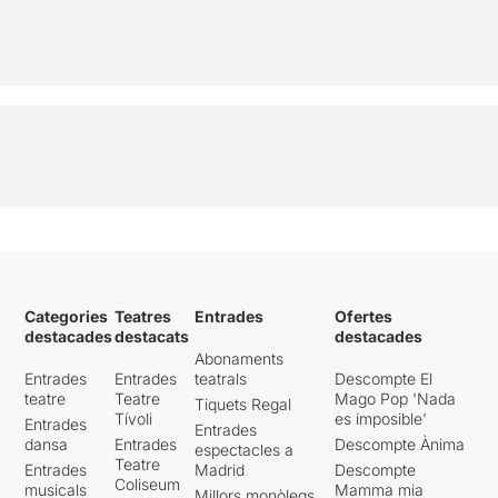
Categories
Teatres
Entrades
Ofertes
destacades
destacats
destacades
Abonaments
Entrades
Entrades
teatrals
Descompte El
teatre
Teatre
Mago Pop 'Nada
Tiquets Regal
Tívoli
es imposible'
Entrades
Entrades
dansa
Entrades
Descompte Ànima
espectacles a
Teatre
Entrades
Madrid
Descompte
Coliseum
musicals
Mamma mia
Millors monòlegs