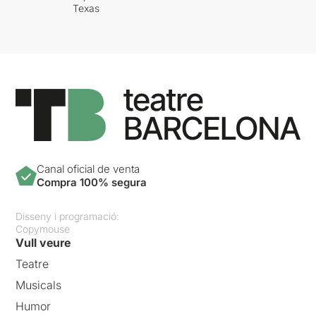
Texas
Canal oficial de venta
Compra 100% segura
Disseny i programació:
Copymouse
Vull veure
Teatre
Musicals
Humor