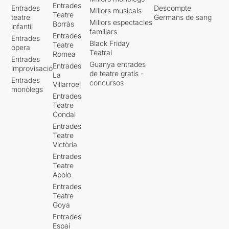
Entrades
Entrades
Descompte
Millors musicals
Teatre
teatre
Germans de sang
Millors espectacles
Borràs
infantil
familiars
Entrades
Entrades
Black Friday
Teatre
òpera
Teatral
Romea
Entrades
Guanya entrades
Entrades
improvisació
de teatre gratis -
La
Entrades
concursos
Villarroel
monòlegs
Entrades
Teatre
Condal
Entrades
Teatre
Victòria
Entrades
Teatre
Apolo
Entrades
Teatre
Goya
Entrades
Espai