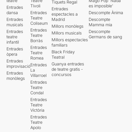
teatre
Teatre
Mago Pop 'Nada
Tiquets Regal
Tívoli
es imposible'
Entrades
Entrades
dansa
Entrades
Descompte Ànima
espectacles a
Teatre
Entrades
Madrid
Descompte
Coliseum
musicals
Mamma mia
Millors monòlegs
Entrades
Entrades
Descompte
Millors musicals
Teatre
teatre
Germans de sang
Millors espectacles
Borràs
infantil
familiars
Entrades
Entrades
Black Friday
Teatre
òpera
Teatral
Romea
Entrades
Guanya entrades
Entrades
improvisació
de teatre gratis -
La
Entrades
concursos
Villarroel
monòlegs
Entrades
Teatre
Condal
Entrades
Teatre
Victòria
Entrades
Teatre
Apolo