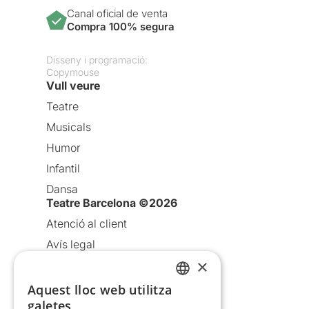
Canal oficial de venta
Compra 100% segura
Disseny i programació:
Copymouse
Vull veure
Teatre
Musicals
Humor
Infantil
Dansa
Teatre Barcelona ©2026
Atenció al client
Avís legal
×
Política de privacitat
Política de cookies
Aquest lloc web utilitza
CATALAN
galetes
Condicions d’ús