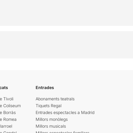
cats
Entrades
e Tívoli
Abonaments teatrals
re Coliseum
Tiquets Regal
e Borràs
Entrades espectacles a Madrid
re Romea
Millors monòlegs
larroel
Millors musicals
re Condal
Millors espectacles familiars