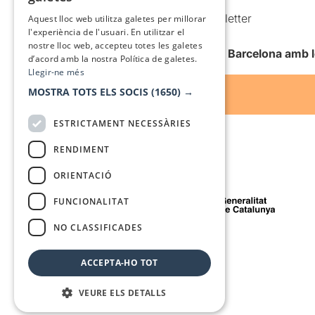
SPANISH
Comunicacions comercials i Newsletter
Aquest lloc web utilitza galetes per millorar
l'experiència de l'usuari. En utilitzar el
Anuncia’t
nostre lloc web, accepteu totes les galetes
Vull rebre la newsletter de Teatre Barcelona amb 
d’acord amb la nostra Política de galetes.
Llegir-ne més
MOSTRA TOTS ELS SOCIS
(1650) →
ESTRICTAMENT NECESSÀRIES
RENDIMENT
ORIENTACIÓ
Amb el suport de
FUNCIONALITAT
NO CLASSIFICADES
Mitjà de comunicació associat a
ACCEPTA-HO TOT
VEURE ELS DETALLS