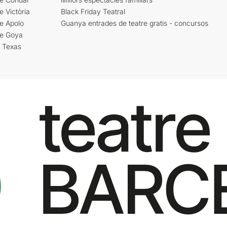
e Victòria
Black Friday Teatral
e Apolo
Guanya entrades de teatre gratis - concursos
re Goya
i Texas