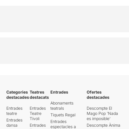
Categories
Teatres
Entrades
Ofertes
destacades
destacats
destacades
Abonaments
Entrades
Entrades
teatrals
Descompte El
teatre
Teatre
Mago Pop 'Nada
Tiquets Regal
Tívoli
es imposible'
Entrades
Entrades
dansa
Entrades
Descompte Ànima
espectacles a