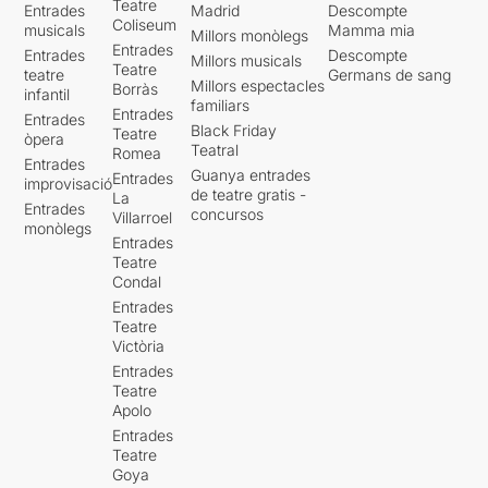
Teatre
Entrades
Madrid
Descompte
Coliseum
musicals
Mamma mia
Millors monòlegs
Entrades
Entrades
Descompte
Millors musicals
Teatre
teatre
Germans de sang
Millors espectacles
Borràs
infantil
familiars
Entrades
Entrades
Black Friday
Teatre
òpera
Teatral
Romea
Entrades
Guanya entrades
Entrades
improvisació
de teatre gratis -
La
Entrades
concursos
Villarroel
monòlegs
Entrades
Teatre
Condal
Entrades
Teatre
Victòria
Entrades
Teatre
Apolo
Entrades
Teatre
Goya