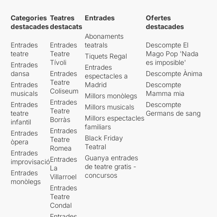
Categories
Teatres
Entrades
Ofertes
destacades
destacats
destacades
Abonaments
Entrades
Entrades
teatrals
Descompte El
teatre
Teatre
Mago Pop 'Nada
Tiquets Regal
Tívoli
es imposible'
Entrades
Entrades
dansa
Entrades
Descompte Ànima
espectacles a
Teatre
Entrades
Madrid
Descompte
Coliseum
musicals
Mamma mia
Millors monòlegs
Entrades
Entrades
Descompte
Millors musicals
Teatre
teatre
Germans de sang
Millors espectacles
Borràs
infantil
familiars
Entrades
Entrades
Black Friday
Teatre
òpera
Teatral
Romea
Entrades
Guanya entrades
Entrades
improvisació
de teatre gratis -
La
Entrades
concursos
Villarroel
monòlegs
Entrades
Teatre
Condal
Entrades