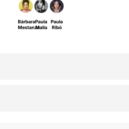
Bàrbara
Paula
Paula
Mestanza
Malia
Ribó