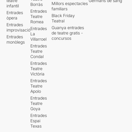
teatre
Germans de sang
Millors espectacles
Borràs
infantil
familiars
Entrades
Entrades
Black Friday
Teatre
òpera
Teatral
Romea
Entrades
Guanya entrades
Entrades
improvisació
de teatre gratis -
La
Entrades
concursos
Villarroel
monòlegs
Entrades
Teatre
Condal
Entrades
Teatre
Victòria
Entrades
Teatre
Apolo
Entrades
Teatre
Goya
Entrades
Espai
Texas