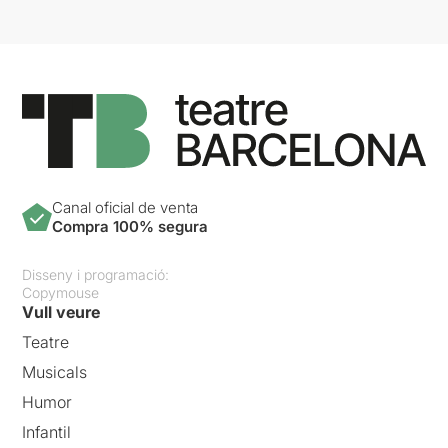
Canal oficial de venta
Compra 100% segura
Disseny i programació:
Copymouse
Vull veure
Teatre
Musicals
Humor
Infantil