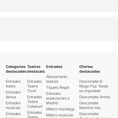
Categories
Teatres
Entrades
Ofertes
destacades
destacats
destacades
Abonaments
Entrades
Entrades
teatrals
Descompte El
teatre
Teatre
Mago Pop 'Nada
Tiquets Regal
Tívoli
es imposible'
Entrades
Entrades
dansa
Entrades
Descompte Ànima
espectacles a
Teatre
Entrades
Madrid
Descompte
Coliseum
musicals
Mamma mia
Millors monòlegs
Entrades
Entrades
Descompte
Millors musicals
Teatre