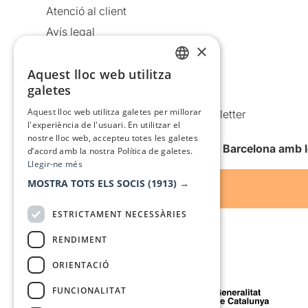
Atenció al client
Avís legal
×
Política de privacitat
Aquest lloc web utilitza
Política de cookies
CATALAN
galetes
Condicions d’ús
SPANISH
Aquest lloc web utilitza galetes per millorar
Comunicacions comercials i Newsletter
l'experiència de l'usuari. En utilitzar el
Anuncia’t
nostre lloc web, accepteu totes les galetes
Vull rebre la newsletter de Teatre Barcelona amb 
d’acord amb la nostra Política de galetes.
Llegir-ne més
MOSTRA TOTS ELS SOCIS
(1913) →
ESTRICTAMENT NECESSÀRIES
RENDIMENT
ORIENTACIÓ
Amb el suport de
FUNCIONALITAT