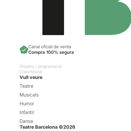
Canal oficial de venta
Compra 100% segura
Disseny i programació:
Copymouse
Vull veure
Teatre
Musicals
Humor
Infantil
Dansa
Teatre Barcelona ©2026