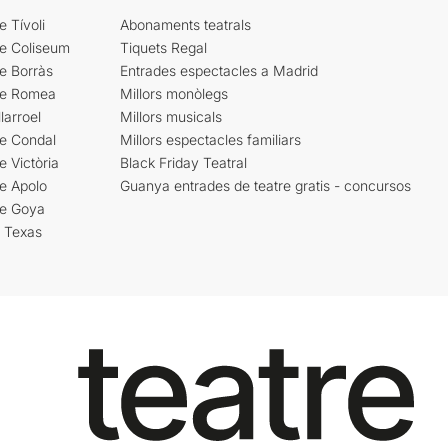
e Tívoli
Abonaments teatrals
re Coliseum
Tiquets Regal
e Borràs
Entrades espectacles a Madrid
re Romea
Millors monòlegs
larroel
Millors musicals
re Condal
Millors espectacles familiars
e Victòria
Black Friday Teatral
e Apolo
Guanya entrades de teatre gratis - concursos
re Goya
i Texas