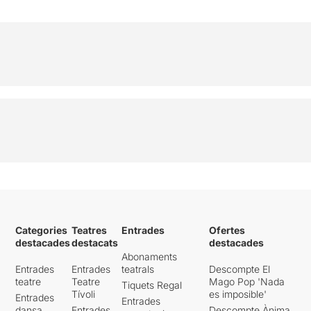
Categories
Teatres
Entrades
Ofertes
destacades
destacats
destacades
Abonaments
Entrades
Entrades
teatrals
Descompte El
teatre
Teatre
Mago Pop 'Nada
Tiquets Regal
Tívoli
es imposible'
Entrades
Entrades
dansa
Entrades
Descompte Ànima