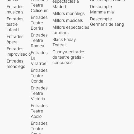
espectacles a
Teatre
Entrades
Madrid
Descompte
Coliseum
musicals
Mamma mia
Millors monòlegs
Entrades
Entrades
Descompte
Millors musicals
Teatre
teatre
Germans de sang
Millors espectacles
Borràs
infantil
familiars
Entrades
Entrades
Black Friday
Teatre
òpera
Teatral
Romea
Entrades
Guanya entrades
Entrades
improvisació
de teatre gratis -
La
Entrades
concursos
Villarroel
monòlegs
Entrades
Teatre
Condal
Entrades
Teatre
Victòria
Entrades
Teatre
Apolo
Entrades
Teatre
Goya