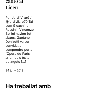
canto al
Liceu
Per Jordi Vilaró /
@jordivilaro70 Tal
com Gioachino
Rossini i Vincenzo
Bellini havien fet
abans, Gaetano
Donizetti va ser
convidat a
compondre per a
l’Òpera de París
arran dels èxits
obtinguts […]
24 juny 2018
Ha treballat amb