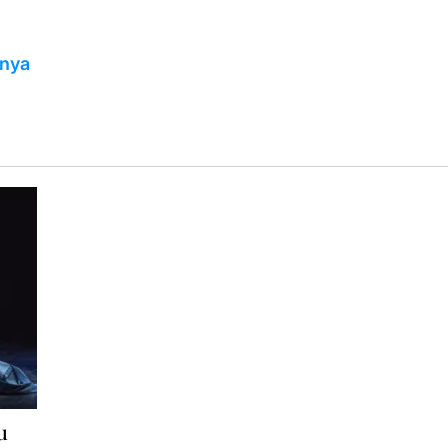
unya
u