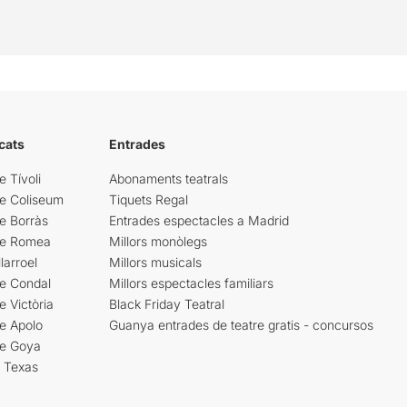
cats
Entrades
e Tívoli
Abonaments teatrals
re Coliseum
Tiquets Regal
e Borràs
Entrades espectacles a Madrid
re Romea
Millors monòlegs
larroel
Millors musicals
re Condal
Millors espectacles familiars
e Victòria
Black Friday Teatral
e Apolo
Guanya entrades de teatre gratis - concursos
re Goya
i Texas