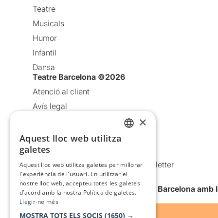
Teatre
Musicals
Humor
Infantil
Dansa
Teatre Barcelona ©2026
Atenció al client
Avís legal
×
Política de privacitat
Política de cookies
Aquest lloc web utilitza
CATALAN
galetes
Condicions d’ús
SPANISH
Comunicacions comercials i Newsletter
Aquest lloc web utilitza galetes per millorar
l'experiència de l'usuari. En utilitzar el
Anuncia’t
nostre lloc web, accepteu totes les galetes
Vull rebre la newsletter de Teatre Barcelona amb 
d’acord amb la nostra Política de galetes.
Llegir-ne més
MOSTRA TOTS ELS SOCIS
(1650) →