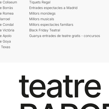
re Coliseum
Tiquets Regal
e Borràs
Entrades espectacles a Madrid
re Romea
Millors monòlegs
larroel
Millors musicals
re Condal
Millors espectacles familiars
e Victòria
Black Friday Teatral
e Apolo
Guanya entrades de teatre gratis - concursos
re Goya
i Texas