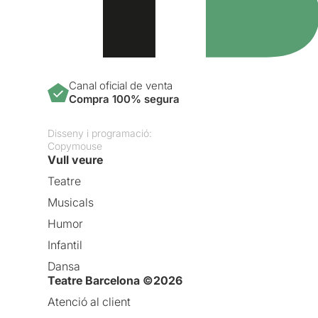
Canal oficial de venta
Compra 100% segura
Disseny i programació:
Copymouse
Vull veure
Teatre
Musicals
Humor
Infantil
Dansa
Teatre Barcelona ©2026
Atenció al client