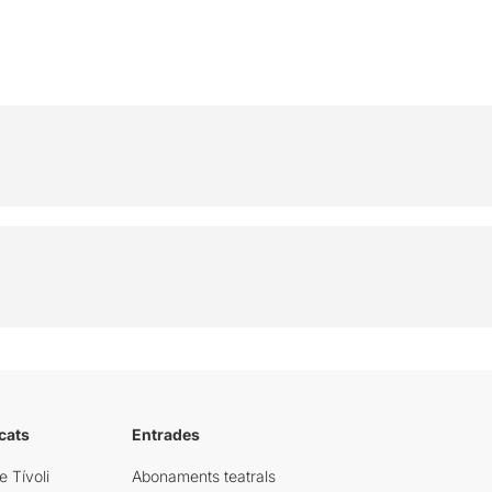
cats
Entrades
e Tívoli
Abonaments teatrals