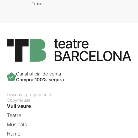
Texas
Canal oficial de venta
Compra 100% segura
Disseny i programació:
Copymouse
Vull veure
Teatre
Musicals
Humor