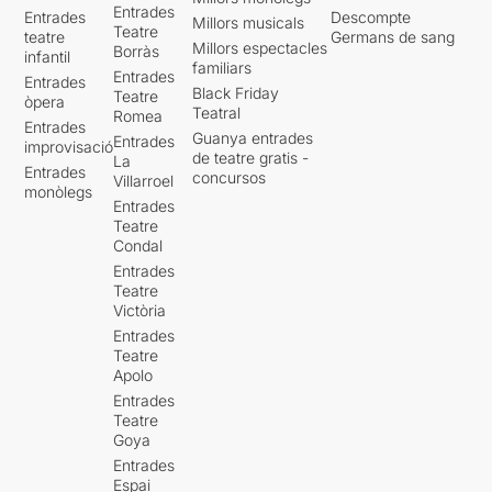
Entrades
Entrades
Descompte
Millors musicals
Teatre
teatre
Germans de sang
Millors espectacles
Borràs
infantil
familiars
Entrades
Entrades
Black Friday
Teatre
òpera
Teatral
Romea
Entrades
Guanya entrades
Entrades
improvisació
de teatre gratis -
La
Entrades
concursos
Villarroel
monòlegs
Entrades
Teatre
Condal
Entrades
Teatre
Victòria
Entrades
Teatre
Apolo
Entrades
Teatre
Goya
Entrades
Espai