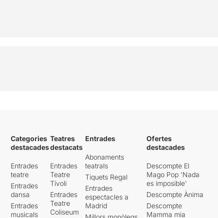
Categories
Teatres
Entrades
Ofertes
destacades
destacats
destacades
Abonaments
Entrades
Entrades
teatrals
Descompte El
teatre
Teatre
Mago Pop 'Nada
Tiquets Regal
Tívoli
es imposible'
Entrades
Entrades
dansa
Entrades
Descompte Ànima
espectacles a
Teatre
Entrades
Madrid
Descompte
Coliseum
musicals
Mamma mia
Millors monòlegs