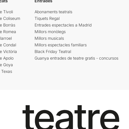
cats
Entrades
e Tívoli
Abonaments teatrals
re Coliseum
Tiquets Regal
e Borràs
Entrades espectacles a Madrid
re Romea
Millors monòlegs
larroel
Millors musicals
re Condal
Millors espectacles familiars
e Victòria
Black Friday Teatral
e Apolo
Guanya entrades de teatre gratis - concursos
re Goya
i Texas