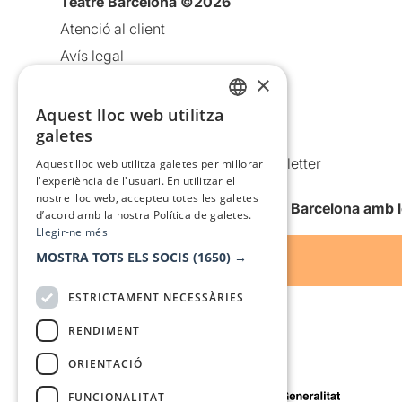
Teatre Barcelona ©2026
Atenció al client
Avís legal
×
Política de privacitat
Política de cookies
Aquest lloc web utilitza
CATALAN
galetes
Condicions d’ús
SPANISH
Comunicacions comercials i Newsletter
Aquest lloc web utilitza galetes per millorar
l'experiència de l'usuari. En utilitzar el
Anuncia’t
nostre lloc web, accepteu totes les galetes
Vull rebre la newsletter de Teatre Barcelona amb 
d’acord amb la nostra Política de galetes.
Llegir-ne més
MOSTRA TOTS ELS SOCIS
(1650) →
ESTRICTAMENT NECESSÀRIES
RENDIMENT
ORIENTACIÓ
Amb el suport de
FUNCIONALITAT