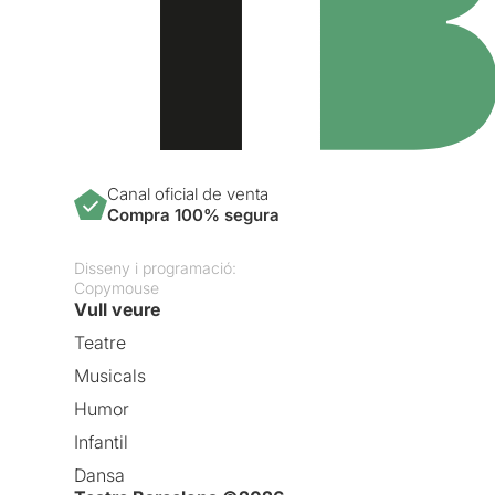
Canal oficial de venta
Compra 100% segura
Disseny i programació:
Copymouse
Vull veure
Teatre
Musicals
Humor
Infantil
Dansa