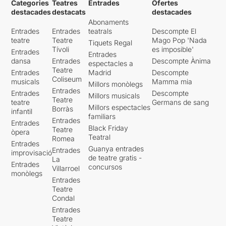
Categories
Teatres
Entrades
Ofertes
destacades
destacats
destacades
Abonaments
Entrades
Entrades
teatrals
Descompte El
teatre
Teatre
Mago Pop 'Nada
Tiquets Regal
Tívoli
es imposible'
Entrades
Entrades
dansa
Entrades
Descompte Ànima
espectacles a
Teatre
Entrades
Madrid
Descompte
Coliseum
musicals
Mamma mia
Millors monòlegs
Entrades
Entrades
Descompte
Millors musicals
Teatre
teatre
Germans de sang
Millors espectacles
Borràs
infantil
familiars
Entrades
Entrades
Black Friday
Teatre
òpera
Teatral
Romea
Entrades
Guanya entrades
Entrades
improvisació
de teatre gratis -
La
Entrades
concursos
Villarroel
monòlegs
Entrades
Teatre
Condal
Entrades
Teatre