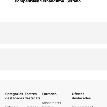
Pompermayer
Clos
Fernández
Albà
Serrano
Categories
Teatres
Entrades
Ofertes
destacades
destacats
destacades
Abonaments