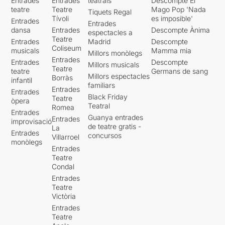
Entrades
Entrades
teatrals
Descompte El
teatre
Teatre
Mago Pop 'Nada
Tiquets Regal
Tívoli
es imposible'
Entrades
Entrades
dansa
Entrades
Descompte Ànima
espectacles a
Teatre
Entrades
Madrid
Descompte
Coliseum
musicals
Mamma mia
Millors monòlegs
Entrades
Entrades
Descompte
Millors musicals
Teatre
teatre
Germans de sang
Millors espectacles
Borràs
infantil
familiars
Entrades
Entrades
Black Friday
Teatre
òpera
Teatral
Romea
Entrades
Guanya entrades
Entrades
improvisació
de teatre gratis -
La
Entrades
concursos
Villarroel
monòlegs
Entrades
Teatre
Condal
Entrades
Teatre
Victòria
Entrades
Teatre