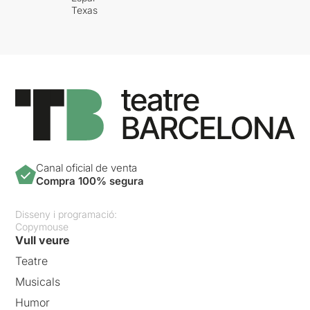
Texas
Canal oficial de venta
Compra 100% segura
Disseny i programació:
Copymouse
Vull veure
Teatre
Musicals
Humor