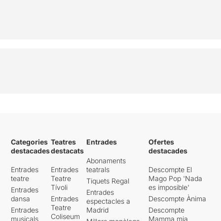
Categories
Teatres
Entrades
Ofertes
destacades
destacats
destacades
Abonaments
Entrades
Entrades
teatrals
Descompte El
teatre
Teatre
Mago Pop 'Nada
Tiquets Regal
Tívoli
es imposible'
Entrades
Entrades
dansa
Entrades
Descompte Ànima
espectacles a
Teatre
Entrades
Madrid
Descompte
Coliseum
musicals
Mamma mia