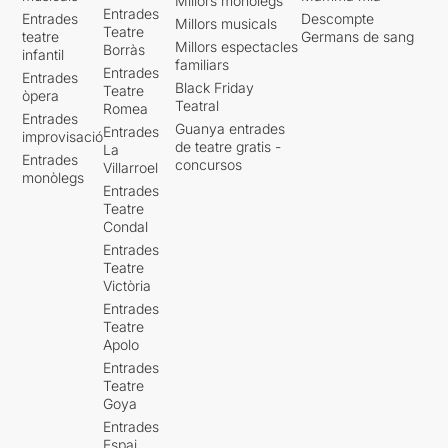
Millors monòlegs
Entrades
Entrades
Descompte
Millors musicals
Teatre
teatre
Germans de sang
Millors espectacles
Borràs
infantil
familiars
Entrades
Entrades
Black Friday
Teatre
òpera
Teatral
Romea
Entrades
Guanya entrades
Entrades
improvisació
de teatre gratis -
La
Entrades
concursos
Villarroel
monòlegs
Entrades
Teatre
Condal
Entrades
Teatre
Victòria
Entrades
Teatre
Apolo
Entrades
Teatre
Goya
Entrades
Espai