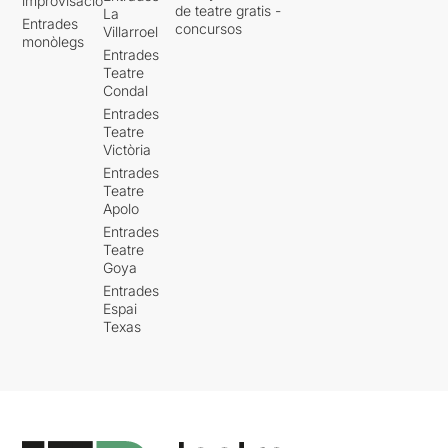
improvisació
de teatre gratis -
La
Entrades
concursos
Villarroel
monòlegs
Entrades
Teatre
Condal
Entrades
Teatre
Victòria
Entrades
Teatre
Apolo
Entrades
Teatre
Goya
Entrades
Espai
Texas