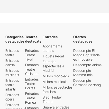
Categories
Teatres
Entrades
Ofertes
destacades
destacats
destacades
Abonaments
Entrades
Entrades
teatrals
Descompte El
teatre
Teatre
Mago Pop 'Nada
Tiquets Regal
Tívoli
es imposible'
Entrades
Entrades
dansa
Entrades
Descompte Ànima
espectacles a
Teatre
Entrades
Madrid
Descompte
Coliseum
musicals
Mamma mia
Millors monòlegs
Entrades
Entrades
Descompte
Millors musicals
Teatre
teatre
Germans de sang
Millors espectacles
Borràs
infantil
familiars
Entrades
Entrades
Black Friday
Teatre
òpera
Teatral
Romea
Entrades
Guanya entrades
Entrades