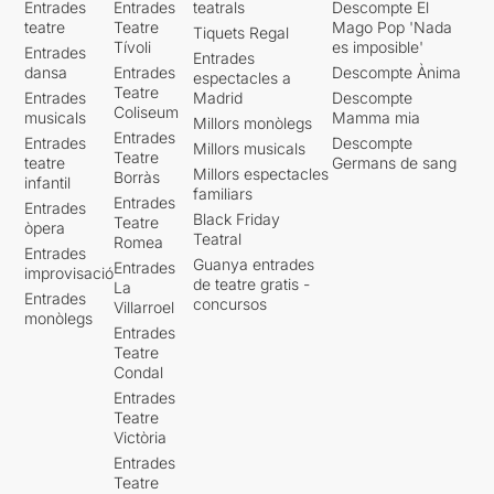
Entrades
Entrades
teatrals
Descompte El
teatre
Teatre
Mago Pop 'Nada
Tiquets Regal
Tívoli
es imposible'
Entrades
Entrades
dansa
Entrades
Descompte Ànima
espectacles a
Teatre
Entrades
Madrid
Descompte
Coliseum
musicals
Mamma mia
Millors monòlegs
Entrades
Entrades
Descompte
Millors musicals
Teatre
teatre
Germans de sang
Millors espectacles
Borràs
infantil
familiars
Entrades
Entrades
Black Friday
Teatre
òpera
Teatral
Romea
Entrades
Guanya entrades
Entrades
improvisació
de teatre gratis -
La
Entrades
concursos
Villarroel
monòlegs
Entrades
Teatre
Condal
Entrades
Teatre
Victòria
Entrades
Teatre