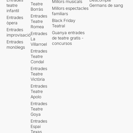
Millors musicals
Teatre
teatre
Germans de sang
Millors espectacles
Borràs
infantil
familiars
Entrades
Entrades
Black Friday
Teatre
òpera
Teatral
Romea
Entrades
Guanya entrades
Entrades
improvisació
de teatre gratis -
La
Entrades
concursos
Villarroel
monòlegs
Entrades
Teatre
Condal
Entrades
Teatre
Victòria
Entrades
Teatre
Apolo
Entrades
Teatre
Goya
Entrades
Espai
Texas