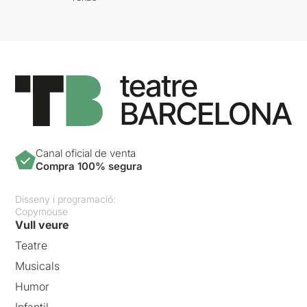
Canal oficial de venta
Compra 100% segura
Disseny i programació:
Copymouse
Vull veure
Teatre
Musicals
Humor
Infantil