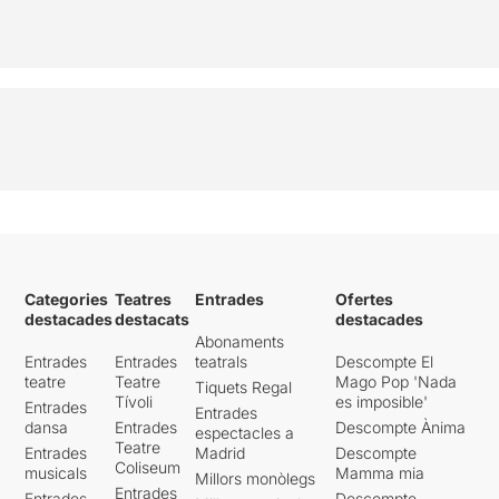
Categories
Teatres
Entrades
Ofertes
destacades
destacats
destacades
Abonaments
Entrades
Entrades
teatrals
Descompte El
teatre
Teatre
Mago Pop 'Nada
Tiquets Regal
Tívoli
es imposible'
Entrades
Entrades
dansa
Entrades
Descompte Ànima
espectacles a
Teatre
Entrades
Madrid
Descompte
Coliseum
musicals
Mamma mia
Millors monòlegs
Entrades
Entrades
Descompte