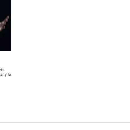
rts
any la