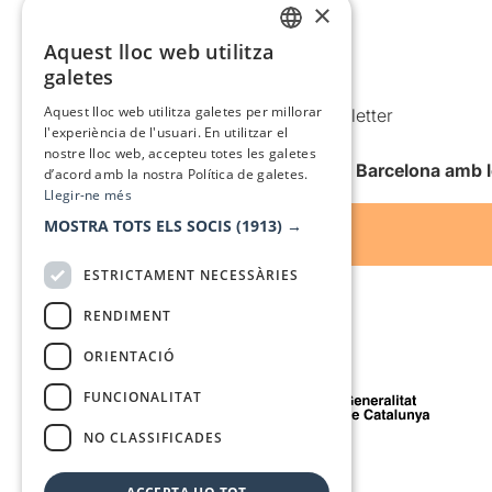
×
Política de privacitat
Aquest lloc web utilitza
Política de cookies
CATALAN
galetes
Condicions d’ús
SPANISH
Aquest lloc web utilitza galetes per millorar
Comunicacions comercials i Newsletter
l'experiència de l'usuari. En utilitzar el
Anuncia’t
nostre lloc web, accepteu totes les galetes
Vull rebre la newsletter de Teatre Barcelona amb 
d’acord amb la nostra Política de galetes.
Llegir-ne més
MOSTRA TOTS ELS SOCIS
(1913) →
ESTRICTAMENT NECESSÀRIES
RENDIMENT
ORIENTACIÓ
Amb el suport de
FUNCIONALITAT
NO CLASSIFICADES
Mitjà de comunicació associat a