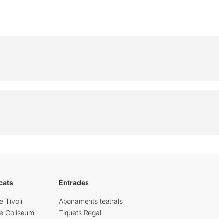
cats
Entrades
e Tívoli
Abonaments teatrals
re Coliseum
Tiquets Regal