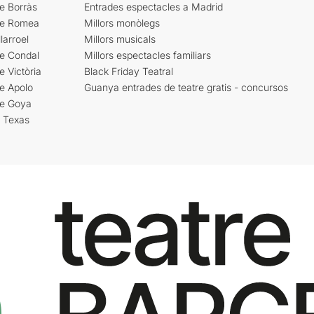
e Borràs
Entrades espectacles a Madrid
re Romea
Millors monòlegs
larroel
Millors musicals
re Condal
Millors espectacles familiars
e Victòria
Black Friday Teatral
e Apolo
Guanya entrades de teatre gratis - concursos
re Goya
i Texas