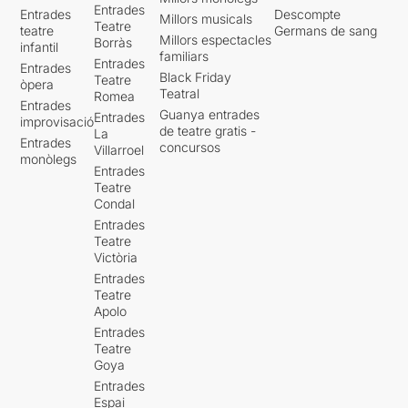
Entrades
Entrades
Descompte
Millors musicals
Teatre
teatre
Germans de sang
Millors espectacles
Borràs
infantil
familiars
Entrades
Entrades
Black Friday
Teatre
òpera
Teatral
Romea
Entrades
Guanya entrades
Entrades
improvisació
de teatre gratis -
La
Entrades
concursos
Villarroel
monòlegs
Entrades
Teatre
Condal
Entrades
Teatre
Victòria
Entrades
Teatre
Apolo
Entrades
Teatre
Goya
Entrades
Espai