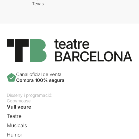
Texas
Canal oficial de venta
Compra 100% segura
Disseny i programació:
Copymouse
Vull veure
Teatre
Musicals
Humor