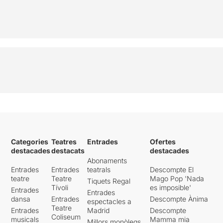
Categories
Teatres
Entrades
Ofertes
destacades
destacats
destacades
Abonaments
Entrades
Entrades
teatrals
Descompte El
teatre
Teatre
Mago Pop 'Nada
Tiquets Regal
Tívoli
es imposible'
Entrades
Entrades
dansa
Entrades
Descompte Ànima
espectacles a
Teatre
Entrades
Madrid
Descompte
Coliseum
musicals
Mamma mia
Millors monòlegs