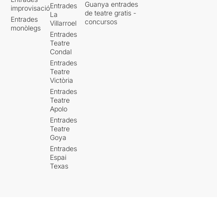
Guanya entrades
Entrades
improvisació
de teatre gratis -
La
Entrades
concursos
Villarroel
monòlegs
Entrades
Teatre
Condal
Entrades
Teatre
Victòria
Entrades
Teatre
Apolo
Entrades
Teatre
Goya
Entrades
Espai
Texas