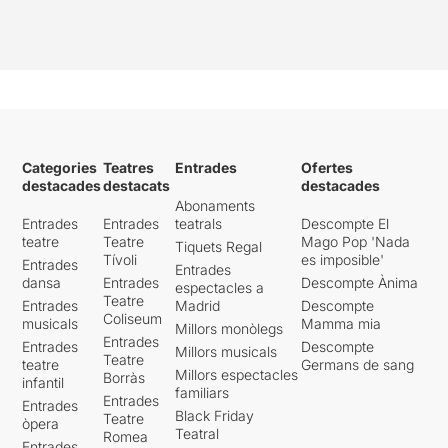
Categories
Teatres
Entrades
Ofertes
destacades
destacats
destacades
Abonaments
Entrades
Entrades
teatrals
Descompte El
teatre
Teatre
Mago Pop 'Nada
Tiquets Regal
Tívoli
es imposible'
Entrades
Entrades
dansa
Entrades
Descompte Ànima
espectacles a
Teatre
Entrades
Madrid
Descompte
Coliseum
musicals
Mamma mia
Millors monòlegs
Entrades
Entrades
Descompte
Millors musicals
Teatre
teatre
Germans de sang
Millors espectacles
Borràs
infantil
familiars
Entrades
Entrades
Black Friday
Teatre
òpera
Teatral
Romea
Entrades