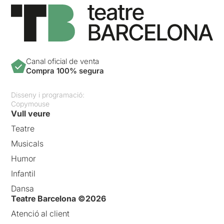
Canal oficial de venta
Compra 100% segura
Disseny i programació:
Copymouse
Vull veure
Teatre
Musicals
Humor
Infantil
Dansa
Teatre Barcelona ©2026
Atenció al client