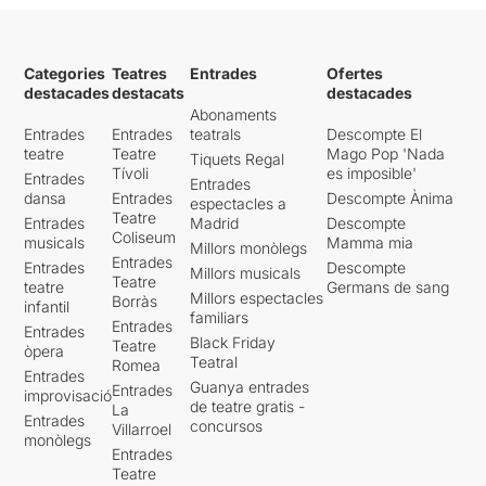
Categories
Teatres
Entrades
Ofertes
destacades
destacats
destacades
Abonaments
Entrades
Entrades
teatrals
Descompte El
teatre
Teatre
Mago Pop 'Nada
Tiquets Regal
Tívoli
es imposible'
Entrades
Entrades
dansa
Entrades
Descompte Ànima
espectacles a
Teatre
Entrades
Madrid
Descompte
Coliseum
musicals
Mamma mia
Millors monòlegs
Entrades
Entrades
Descompte
Millors musicals
Teatre
teatre
Germans de sang
Millors espectacles
Borràs
infantil
familiars
Entrades
Entrades
Black Friday
Teatre
òpera
Teatral
Romea
Entrades
Guanya entrades
Entrades
improvisació
de teatre gratis -
La
Entrades
concursos
Villarroel
monòlegs
Entrades
Teatre