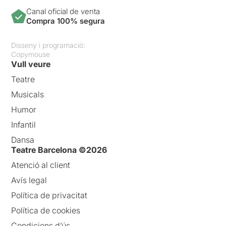
Canal oficial de venta
Compra 100% segura
Disseny i programació:
Copymouse
Vull veure
Teatre
Musicals
Humor
Infantil
Dansa
Teatre Barcelona ©2026
Atenció al client
Avís legal
Política de privacitat
Política de cookies
Condicions d’ús