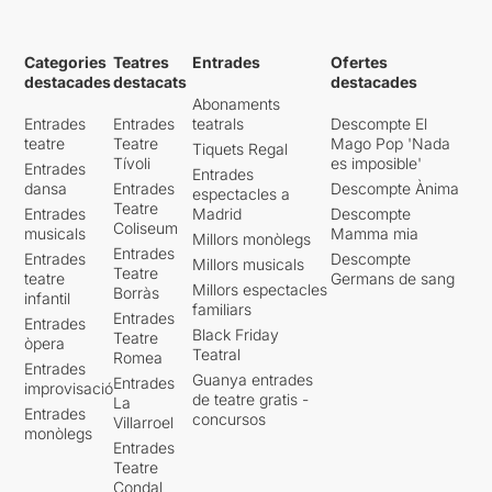
Categories
Teatres
Entrades
Ofertes
destacades
destacats
destacades
Abonaments
Entrades
Entrades
teatrals
Descompte El
teatre
Teatre
Mago Pop 'Nada
Tiquets Regal
Tívoli
es imposible'
Entrades
Entrades
dansa
Entrades
Descompte Ànima
espectacles a
Teatre
Entrades
Madrid
Descompte
Coliseum
musicals
Mamma mia
Millors monòlegs
Entrades
Entrades
Descompte
Millors musicals
Teatre
teatre
Germans de sang
Millors espectacles
Borràs
infantil
familiars
Entrades
Entrades
Black Friday
Teatre
òpera
Teatral
Romea
Entrades
Guanya entrades
Entrades
improvisació
de teatre gratis -
La
Entrades
concursos
Villarroel
monòlegs
Entrades
Teatre
Condal