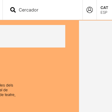
CAT
ESP
des dels
al de
e teatre,