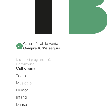
Canal oficial de venta
Compra 100% segura
Disseny i programació:
Copymouse
Vull veure
Teatre
Musicals
Humor
Infantil
Dansa