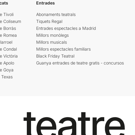
cats
Entrades
e Tívoli
Abonaments teatrals
re Coliseum
Tiquets Regal
e Borràs
Entrades espectacles a Madrid
re Romea
Millors monòlegs
larroel
Millors musicals
re Condal
Millors espectacles familiars
e Victòria
Black Friday Teatral
e Apolo
Guanya entrades de teatre gratis - concursos
re Goya
i Texas