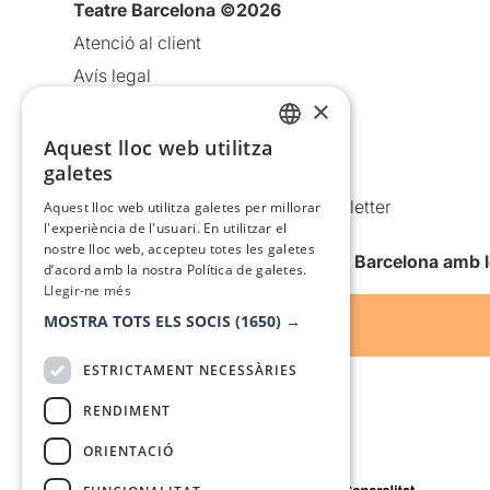
Teatre Barcelona ©2026
Atenció al client
Avís legal
×
Política de privacitat
Política de cookies
Aquest lloc web utilitza
CATALAN
galetes
Condicions d’ús
SPANISH
Comunicacions comercials i Newsletter
Aquest lloc web utilitza galetes per millorar
l'experiència de l'usuari. En utilitzar el
Anuncia’t
nostre lloc web, accepteu totes les galetes
Vull rebre la newsletter de Teatre Barcelona amb 
d’acord amb la nostra Política de galetes.
Llegir-ne més
MOSTRA TOTS ELS SOCIS
(1650) →
ESTRICTAMENT NECESSÀRIES
RENDIMENT
ORIENTACIÓ
Amb el suport de