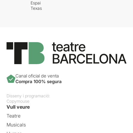
Espai
Texas
Canal oficial de venta
Compra 100% segura
Disseny i programació:
Copymouse
Vull veure
Teatre
Musicals