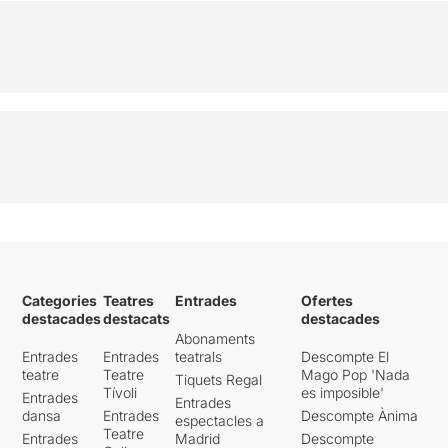
Categories
Teatres
Entrades
Ofertes
destacades
destacats
destacades
Abonaments
Entrades
Entrades
teatrals
Descompte El
teatre
Teatre
Mago Pop 'Nada
Tiquets Regal
Tívoli
es imposible'
Entrades
Entrades
dansa
Entrades
Descompte Ànima
espectacles a
Teatre
Entrades
Madrid
Descompte