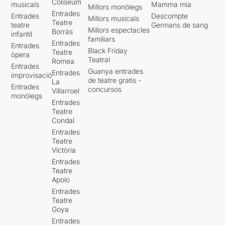
Coliseum
musicals
Mamma mia
Millors monòlegs
Entrades
Entrades
Descompte
Millors musicals
Teatre
teatre
Germans de sang
Millors espectacles
Borràs
infantil
familiars
Entrades
Entrades
Black Friday
Teatre
òpera
Teatral
Romea
Entrades
Guanya entrades
Entrades
improvisació
de teatre gratis -
La
Entrades
concursos
Villarroel
monòlegs
Entrades
Teatre
Condal
Entrades
Teatre
Victòria
Entrades
Teatre
Apolo
Entrades
Teatre
Goya
Entrades