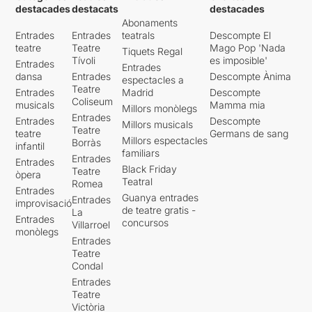
destacades
destacats
destacades
Abonaments
Entrades
Entrades
teatrals
Descompte El
teatre
Teatre
Mago Pop 'Nada
Tiquets Regal
Tívoli
es imposible'
Entrades
Entrades
dansa
Entrades
Descompte Ànima
espectacles a
Teatre
Entrades
Madrid
Descompte
Coliseum
musicals
Mamma mia
Millors monòlegs
Entrades
Entrades
Descompte
Millors musicals
Teatre
teatre
Germans de sang
Millors espectacles
Borràs
infantil
familiars
Entrades
Entrades
Black Friday
Teatre
òpera
Teatral
Romea
Entrades
Guanya entrades
Entrades
improvisació
de teatre gratis -
La
Entrades
concursos
Villarroel
monòlegs
Entrades
Teatre
Condal
Entrades
Teatre
Victòria