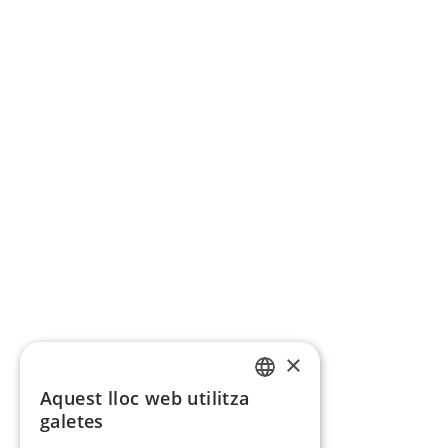
×
Aquest lloc web utilitza
CATALAN
galetes
SPANISH