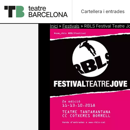
Cartellera i entrades
Inici
»
Festivals
»
RBLS Festival Teatre J