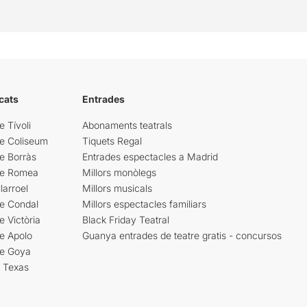
cats
Entrades
e Tívoli
Abonaments teatrals
re Coliseum
Tiquets Regal
e Borràs
Entrades espectacles a Madrid
re Romea
Millors monòlegs
larroel
Millors musicals
re Condal
Millors espectacles familiars
e Victòria
Black Friday Teatral
e Apolo
Guanya entrades de teatre gratis - concursos
re Goya
i Texas