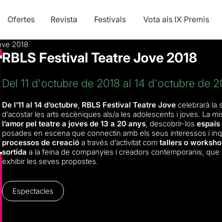
Ofertes
Revista
Festivals
Vota als IX Premis
ove 2018
RBLS Festival Teatre Jove 2018
Del 11 d'octubre de 2018 al 14 d'octubre de 2
De l’11 al 14 d’octubre
,
RBLS Festival Teatre Jove
celebrarà la 
d’acostar les arts escèniques als/a les adolescents i joves. La 
l’amor pel teatre a joves de 13 a 20 anys
, descobrir-los
espais 
posades en escena que connectin amb els seus interessos i inquie
processos de creació
a través d’activitat com
tallers o worksh
sortida
a la feina de companyies i creadors contemporanis, que 
exhibir les seves propostes.
Espectacles