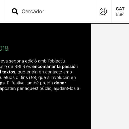
CAT
ESP
018
seva segona edició amb l’objectiu
missió de RBLS és
encomanar la passió i
i textos
, que entrin en contacte amb
tuds o, fins i tot, que s’involucrin en
ops
. El festival també pretén
donar
aposten per aquest públic, ajudant-los a