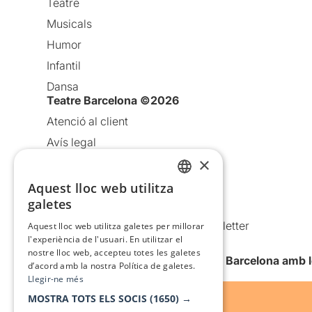
Teatre
Musicals
Humor
Infantil
Dansa
Teatre Barcelona ©2026
Atenció al client
Avís legal
×
Política de privacitat
Política de cookies
Aquest lloc web utilitza
CATALAN
galetes
Condicions d’ús
SPANISH
Comunicacions comercials i Newsletter
Aquest lloc web utilitza galetes per millorar
l'experiència de l'usuari. En utilitzar el
Anuncia’t
nostre lloc web, accepteu totes les galetes
Vull rebre la newsletter de Teatre Barcelona amb 
d’acord amb la nostra Política de galetes.
Llegir-ne més
MOSTRA TOTS ELS SOCIS
(1650) →