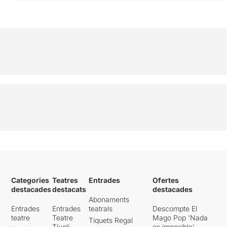
Categories
Teatres
Entrades
Ofertes
destacades
destacats
destacades
Abonaments
Entrades
Entrades
teatrals
Descompte El
teatre
Teatre
Mago Pop 'Nada
Tiquets Regal
Tívoli
es imposible'