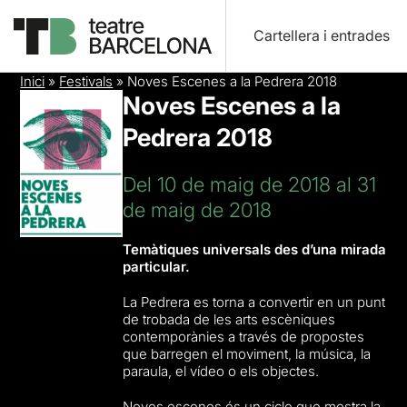
Cartellera i entrades
Inici
»
Festivals
»
Noves Escenes a la Pedrera 2018
Noves Escenes a la
Pedrera 2018
Del 10 de maig de 2018 al 31
de maig de 2018
Temàtiques universals des d’una mirada
particular.
La Pedrera es torna a convertir en un punt
de trobada de les arts escèniques
contemporànies a través de propostes
que barregen el moviment, la música, la
paraula, el vídeo o els objectes.
Noves escenes és un cicle que mostra la