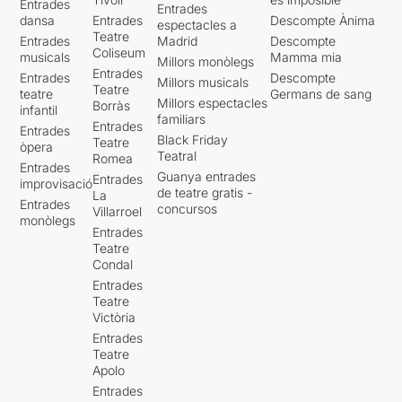
Entrades
Entrades
dansa
Entrades
Descompte Ànima
espectacles a
Teatre
Entrades
Madrid
Descompte
Coliseum
musicals
Mamma mia
Millors monòlegs
Entrades
Entrades
Descompte
Millors musicals
Teatre
teatre
Germans de sang
Millors espectacles
Borràs
infantil
familiars
Entrades
Entrades
Black Friday
Teatre
òpera
Teatral
Romea
Entrades
Guanya entrades
Entrades
improvisació
de teatre gratis -
La
Entrades
concursos
Villarroel
monòlegs
Entrades
Teatre
Condal
Entrades
Teatre
Victòria
Entrades
Teatre
Apolo
Entrades