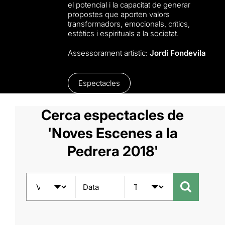
el potencial i la capacitat de generar
propostes que aporten valors
transformadors, emocionals, crítics,
estètics i espirituals a la societat.
Assessorament artístic:
Jordi Fondevila
Espectacles
Cerca espectacles de
'Noves Escenes a la
Pedrera 2018'
Data