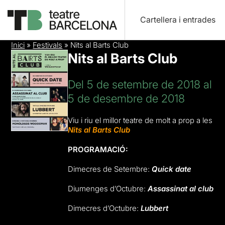
Cartellera i entrades
Inici
»
Festivals
»
Nits al Barts Club
Nits al Barts Club
Del 5 de setembre de 2018 al
5 de desembre de 2018
Viu i riu el millor teatre de molt a prop a les
Nits al Barts Club
PROGRAMACIÓ:
Dimecres de Setembre:
Quick date
Diumenges d’Octubre:
Assassinat al club
Dimecres d’Octubre:
Lubbert