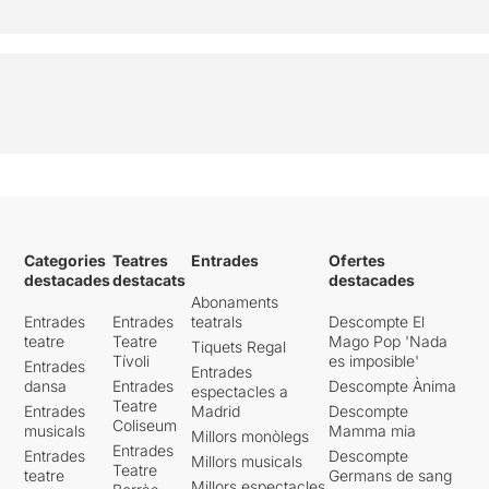
Categories
Teatres
Entrades
Ofertes
destacades
destacats
destacades
Abonaments
Entrades
Entrades
teatrals
Descompte El
teatre
Teatre
Mago Pop 'Nada
Tiquets Regal
Tívoli
es imposible'
Entrades
Entrades
dansa
Entrades
Descompte Ànima
espectacles a
Teatre
Entrades
Madrid
Descompte
Coliseum
musicals
Mamma mia
Millors monòlegs
Entrades
Entrades
Descompte
Millors musicals
Teatre
teatre
Germans de sang
Millors espectacles