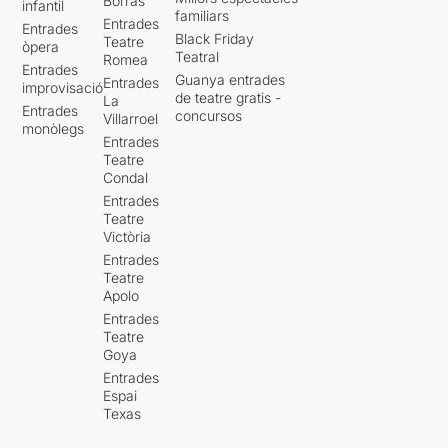
Borràs
infantil
familiars
Entrades
Entrades
Black Friday
Teatre
òpera
Teatral
Romea
Entrades
Guanya entrades
Entrades
improvisació
de teatre gratis -
La
Entrades
concursos
Villarroel
monòlegs
Entrades
Teatre
Condal
Entrades
Teatre
Victòria
Entrades
Teatre
Apolo
Entrades
Teatre
Goya
Entrades
Espai
Texas