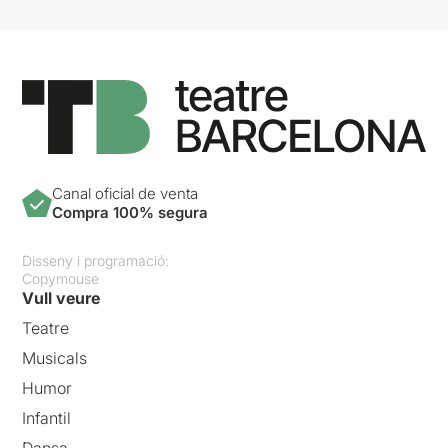
Canal oficial de venta
Compra 100% segura
Disseny i programació:
Copymouse
Vull veure
Teatre
Musicals
Humor
Infantil