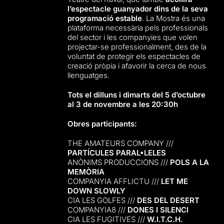
l’espectacle guanyador dins de la seva
programació estable
. La Mostra és una
plataforma necessària pels professionals
del sector i les companyies que volen
projectar-se professionalment, des de la
voluntat de protegir els espectacles de
creació pròpia i afavorir la cerca de nous
llenguatges.
Tots el dilluns i dimarts del 5 d’octubre
al 3 de novembre a les 20:30h
Obres participants:
THE AMATEURS COMPANY ///
PARTÍCULES PARAL•LELES
ANÒNIMS PRODUCCIONS ///
POLS A LA
MEMÒRIA
COMPANYIA AFFLICTU ///
LET ME
DOWN SLOWLY
CIA LES GOLFES ///
DES DEL DESERT
COMPANYIA8 ///
DONES I SILENCI
CIA LES FUGITIVES ///
W.I.T.C.H.