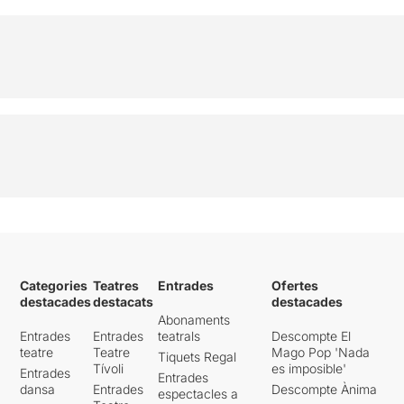
Categories
Teatres
Entrades
Ofertes
destacades
destacats
destacades
Abonaments
Entrades
Entrades
teatrals
Descompte El
teatre
Teatre
Mago Pop 'Nada
Tiquets Regal
Tívoli
es imposible'
Entrades
Entrades
dansa
Entrades
Descompte Ànima
espectacles a