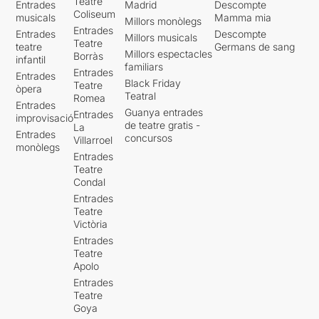
Teatre
Entrades
Madrid
Descompte
Coliseum
musicals
Mamma mia
Millors monòlegs
Entrades
Entrades
Descompte
Millors musicals
Teatre
teatre
Germans de sang
Millors espectacles
Borràs
infantil
familiars
Entrades
Entrades
Black Friday
Teatre
òpera
Teatral
Romea
Entrades
Guanya entrades
Entrades
improvisació
de teatre gratis -
La
Entrades
concursos
Villarroel
monòlegs
Entrades
Teatre
Condal
Entrades
Teatre
Victòria
Entrades
Teatre
Apolo
Entrades
Teatre
Goya