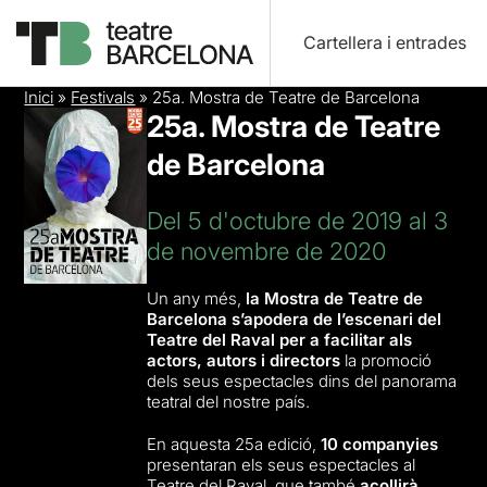
Cartellera i entrades
Inici
»
Festivals
»
25a. Mostra de Teatre de Barcelona
25a. Mostra de Teatre
de Barcelona
Del 5 d'octubre de 2019 al 3
de novembre de 2020
Un any més,
la Mostra de Teatre de
Barcelona s’apodera de l’escenari del
Teatre del Raval per a facilitar als
actors, autors i directors
la promoció
dels seus espectacles dins del panorama
teatral del nostre país.
En aquesta 25a edició,
10 companyies
presentaran els seus espectacles al
Teatre del Raval, que també
acollirà