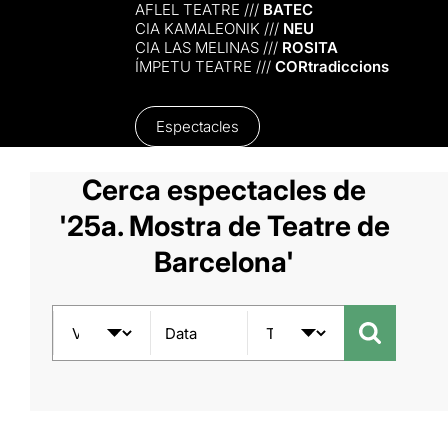
AFLEL TEATRE ///
BATEC
CIA KAMALEONIK ///
NEU
CIA LAS MELINAS ///
ROSITA
ÍMPETU TEATRE ///
CORtradiccions
Espectacles
Cerca espectacles de
'25a. Mostra de Teatre de
Barcelona'
Data